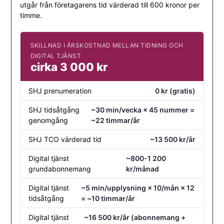
utgår från företagarens tid värderad till 600 kronor per
timme.
SKILLNAD I ÅRSKOSTNAD MELLAN TIDNING OCH
DIGITAL TJÄNST
cirka 3 000 kr
SHJ prenumeration
0 kr (gratis)
SHJ tidsåtgång
~30 min/vecka × 45 nummer =
genomgång
~22 timmar/år
SHJ TCO värderad tid
~13 500 kr/år
Digital tjänst
~800-1 200
grundabonnemang
kr/månad
Digital tjänst
~5 min/upplysning × 10/mån × 12
tidsåtgång
= ~10 timmar/år
Digital tjänst
~16 500 kr/år (abonnemang +